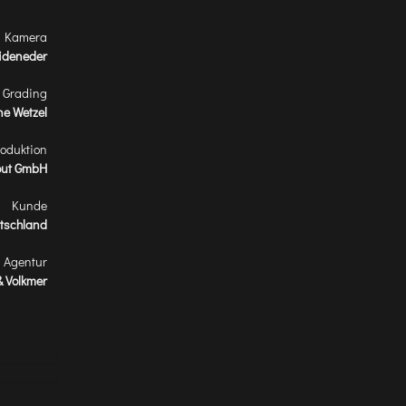
& Kamera
ideneder
r Grading
ne Wetzel
roduktion
out GmbH
Kunde
tschland
Agentur
& Volkmer